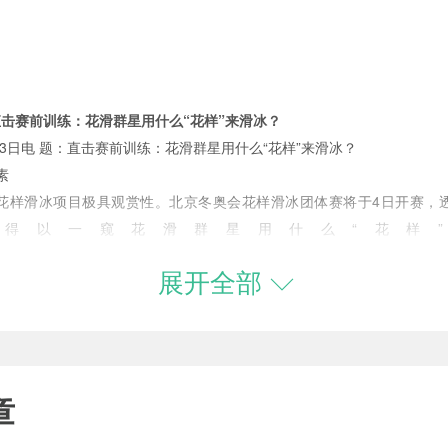
直击赛前训练：花滑群星用什么“花样”来滑冰？
日电 题：直击赛前训练：花滑群星用什么“花样”来滑冰？
素
滑冰项目极具观赏性。北京冬奥会花样滑冰团体赛将于4日开赛，
得以一窥花滑群星用什么“花样
展开全部
日，首次上冰的日本花样滑冰男子单人滑选手宇野昌磨说：“冰非常的
单选手键山优真也在受访时说到冰的柔软，并且是“越滑感觉越好”。
是花滑比赛与短道速滑比赛的场地区别。相对于短道速滑选手偏好的
动作。北京冬奥会期间承担花样滑冰、短道速滑两项赛事的首都体育新葡
章
“模式”。
不仅软，还很“美”，日本花样滑冰冰上舞蹈选手小松原美里/小松原尊对此