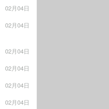
量。
02月04日
花样”。
了配乐。从由管弦乐
02月04日
花滑愈发重要。
别是《卡门》，因其
国选手周知方均选择
02月04日
，如今将通过和风音
联对选手服装相关规
02月04日
冰舞自由舞比赛新制
02月04日
宛如“浮云绿水”。
容感觉像是“大好河
他们自豪于在奥林匹
02月04日