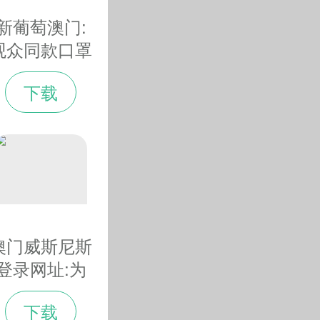
动人”，正是冰面上
新葡萄澳门:
观众同款口罩
上热搜 春晚
下载
同款“火出圈
儿”
澳门威斯尼斯
登录网址:为
世界奉献一届
下载
简约、安全、