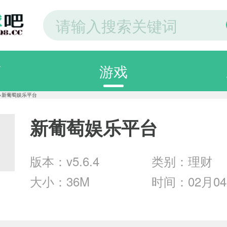
页
游戏
分类
>
新葡萄娱乐平台
新葡萄娱乐平台
纸
图片大全
手机
版本：v5.6.4
类别：理财
大小：36M
时间：02月0
片
专题
精