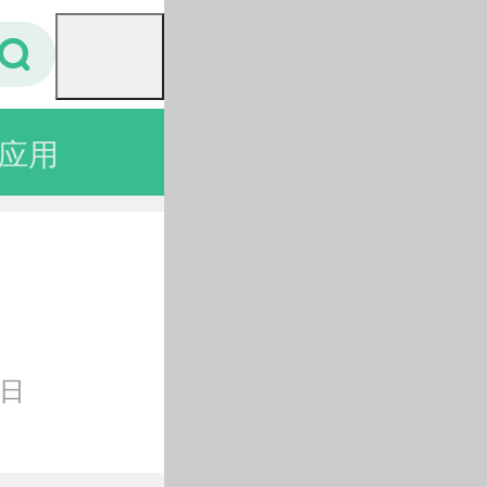
应用
壁纸
4日
选