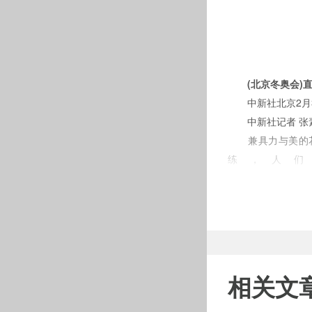
(北京冬奥会)
中新社北京2月3
中新社记者 张
兼具力与美的花样
练，人们
先来说“冰”。3
跃。”
另一位日本花滑男
使用软糯的糯冰，
于花滑选手做跳跃
相关文
在两小时内切换冰面
花滑比赛的“冰”