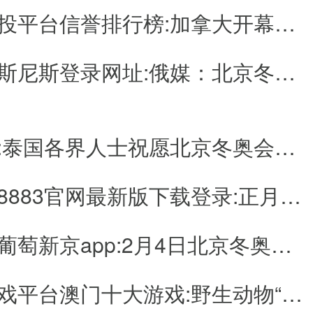
十大网投平台信誉排行榜:加拿大开幕式旗手落定 短道高手与冰球女将共同担任-_光明网
的最美的冰。”这对冰舞伉俪说，在如此美的冰面上竞技令人充满信心和力
花滑项目兼具音乐美、姿态美和力量美，至于“美”在何处则要细数个中“
季运动项目，花滑比赛起初“寂寂无声”，直到第三届冬奥会时才增加
澳门威斯尼斯登录网址:俄媒：北京冬奥准备工作“无懈可击”
平台演奏同一曲为所有选手伴奏，到逐渐放开音乐选择权，比赛曲目之于
鹅湖》《月光奏鸣曲》《歌剧魅影》等经典作品的配乐颇为热门。特
、有利于选手在短时间内呈现情绪，而被广泛运用。
“东方元素”的选曲出现在赛场。例如这个赛季，中国选手金博洋、美
新蒲京:泰国各界人士祝愿北京冬奥会成功 期待盛会为世界带来新气象
》的相关配乐。平昌冬奥会时以《阴阳师》力克群雄的卫冕冠军羽生结弦
日本战国武将的故事。
契合节目主题，花滑的比赛服也需要精心设计。事实上，根据国际滑
新葡萄8883官网最新版下载登录:正月初一至初三电影票房达34.75亿元
赛成绩造成一定影响。
，中国花样滑冰冰上舞蹈选手王诗玥/柳鑫宇换上了他们为北京冬奥会
澳门新葡萄新京app:2月4日北京冬奥会赛程日历
意源于中国古代山水画，男伴的衣衫绘有“青峰叠嶂”，女伴的一袭水蓝色裙
并在蓝色调的场馆里一展“中国功夫”，这对中国搭档难掩兴奋。王诗玥形
葡萄娱乐平台柳鑫宇则对中新社记者说，从音乐到服装都极具传统特色，
电子游戏平台澳门十大游戏:野生动物“混搭”交响乐 “云上音乐会”为春节添色-_光明网
文化。