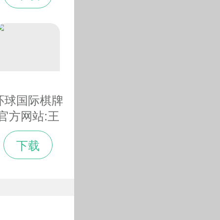
精彩的奥运盛
会
环球国际棋牌
官方网站:王
敬先：“雪如
下载
意”蕴藏哪
些“黑科技”？