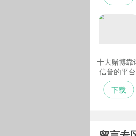
同关心的国
和地区问题
入对表、协
立场
十大赌博靠
信誉的平台
裸眼3D冰
下载
投影首次亮
“装点”北京
奥赛场-_光
网
留言专