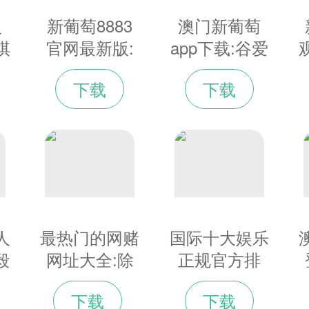
，旨在让观众在欣赏到“美”的同时也感受到他们的支持力量。或许，“以情
人
新葡萄8883
澳门新葡萄
)
【编辑:叶攀】
t棋
官网最新版:
app下载:谷爱
乐
中国公布区块
凌：非常期待
下载
下载
车
链应用试点名
自己的冬奥会
7
单 美媒关注
表现-_光明网
人
最热门的网赌
国际十大娱乐
毅
网址大全:除
正规官方排
外
夕夜坚守岗位
名:经合组织
下载
下载
共
挽救了两条生
地区去年通胀