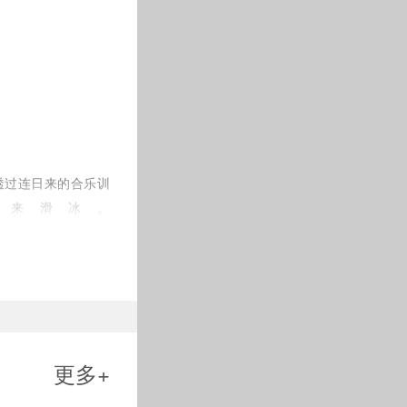
/3
1
透过连日来的合乐训
”来滑冰。
软，没有感到不好跳
脆冰，软的冰面有利
萄娱乐平台馆，可以
更多+
赞不绝口。“这是我