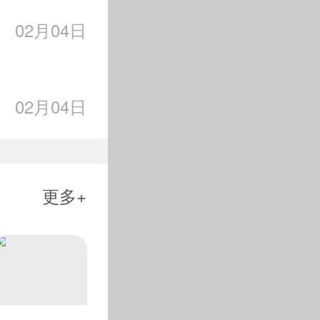
的“力量美”“技术
02月04日
的个数和种类。例如
后内点冰跳4种动作
02月04日
多完成5个四周跳。
但来到北京之后，亦
周岁的瓦利耶娃完成
接连成功完成多个四
更多+
。
派记者身份来到北
动作全部编入节目后
作出修改。
仅以0.43分憾失
相互扶持走出伤病的