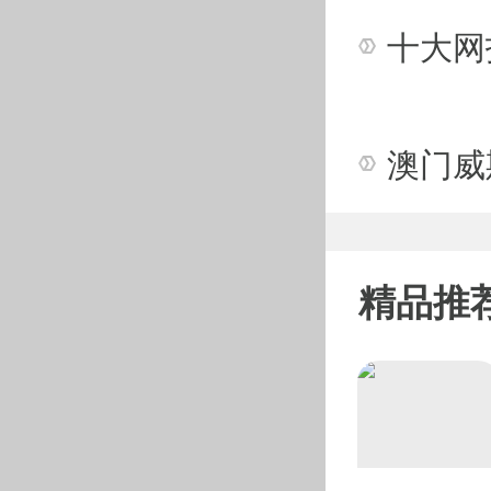
冰舞里没有跳跃动
美”。
现如今的男子单人
以跳跃技术著称的
上完成四周跳。
美国名将陈巍已为
常被拿来与陈巍进
在训练时间苦练四
再看女选手。实力
了后内结环四周跳
精品推
周跳，显示出极大
看台上，平昌冬
京，“扎娃”说希
半程，博得更高分
另据国际滑联最新
金牌，“葱桶”组
旧曲新编，他们不