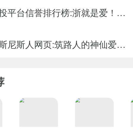
作。而在花滑的其它单项上，令人叹为观止的跳跃往往集中展现了选手
十大网投平台信誉排行榜:浙就是爱！相信杭州速度 相信“浙”里有爱 探寻创作背后的故事
滑、女子单人滑，四周跳是奖牌的“敲门砖”。男选手们比拼着四周跳
宇野昌磨3日首次上冰，就分别在后外点冰跳、后内结环跳、后外结环跳、
澳门威斯尼斯人网页:筑路人的神仙爱情：沪苏湖铁路一线的“夫妻档”
自由滑节目编入6个四周跳，但他明确表示在北京不会如此“疯狂”，至
行比较的周知方，虽曾直言“我认为不需要非得完成一定数量的四周跳”，
周跳。
超群的俄罗斯“套娃”在训练时提前上演“四周跳大战”，其中，未满16
等。尽管一度出现轴心不正的情况，但她新葡萄娱乐平台在反复练习后又
荐
潜力。首度在国际滑联赛事中完成勾手四周跳的特鲁索娃也在打磨“绝招”
奥会花样滑冰女子单人滑冠军扎吉托娃温柔地看着后辈们。这次以特
望能把场内选手与场外支持者连接起来。值得一提的是，“扎娃”当年将跳跃
数。但为避免成套动作“头轻脚重”失去美感，国际滑联已对评分规则相应
发布的花样滑冰双人滑世界排名，中国组合隋文静/韩聪位居榜首。平昌时
合蛰伏一个奥运周期后在自由滑曲目重新启用了《忧愁河上的金桥》。
仅在托举、螺旋线等细节新葡萄娱乐平台设计上有所创新，更将两人