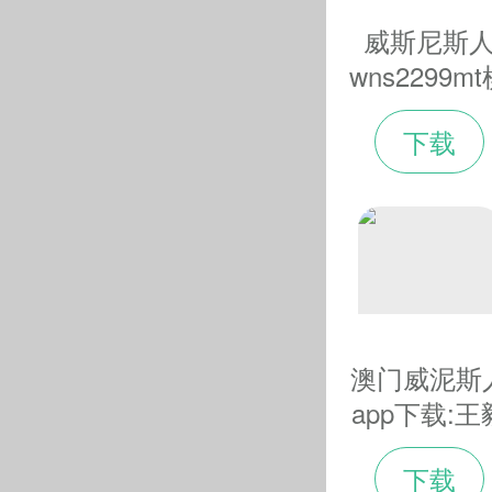
真实故事融入其间
威斯尼斯
最迷人的“花样”。(完
wns2299m
牌:广西平
下载
县发生一起
辆入水事故 
人死亡
澳门威泥斯
app下载:王
会见俄罗斯
下载
长 双方就