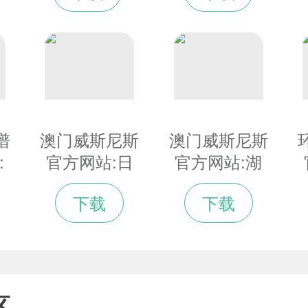
际
命
率创二十多年
深
来最高水平
调
谱
澳门威斯尼斯
澳门威斯尼斯
:
官方网站:日
官方网站:湖
面
本2021年通
北多地滑雪场
下载
下载
相
报疑似受虐待
迎来大批冰雪
冬
儿童超10万人
爱好者
明
创下新高
区