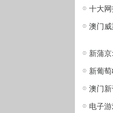
们竞技生涯中遇到
冰“美”，人亦是。
作为一项古老的冬
队循环新葡萄娱乐
这其中，出自《天
音乐选段反差强烈
近年来，更多含有
了电影《卧虎藏龙
乐《天与地》讲述
为反映音乐风格，
定，比赛服会对比
3日在首都体育馆
的“战袍”。服饰创
身着“青山绿水”
山任我驰骋”。新
克舞台上传播中华