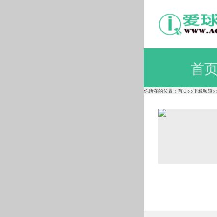
首
你所在的位置：
首页
>>
下载频道
>
电脑壁
美女图