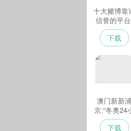
十大赌博靠
信誉的平台
神舟十三号
下载
天员乘组为
京冬奥会送
福
澳门新新
京:“冬奥24
时”之历史
下载
眸·追梦之