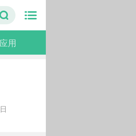
应用
壁纸
4日
选