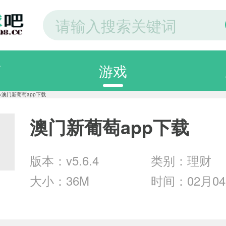
页
游戏
分类
>
澳门新葡萄app下载
澳门新葡萄app下载
纸
图片大全
手机
版本：v5.6.4
类别：理财
大小：36M
时间：02月0
片
专题
精