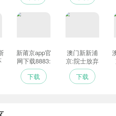
衣10分钟售罄
34.75亿元_新
闻中心
斯
新莆京app官
澳门新新浦
环
网下载8883:
京:院士放弃
务
虎年新
专利让救命药
下载
下载
十
春：“街艺福
一盒仅290元
见·闽韵流
芳”闽剧展演
“有福之州”送
祝福
区