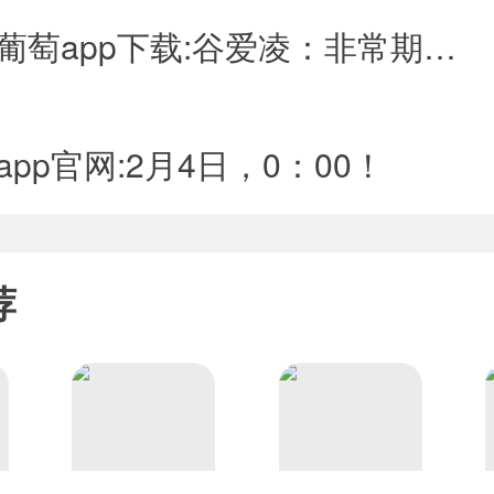
年3月的自由式滑雪世锦赛，谷爱凌带伤出战，“复制”了世界极限运动会两
澳门新葡萄app下载:谷爱凌：非常期待自己的冬奥会表现-_光明网
葡萄app下载巧是谷爱凌最具实力的项目。本赛季，她包揽了世界杯U
职业生涯首个赛季总冠军的水晶球奖项。在谷爱凌看来，大跳台是自己最弱
还是成为世界上首名在比赛中完成两周空翻转体1440度动作的女运动员
。值得一提的是，学会这套高难度动作，谷爱凌仅用了3个星期。
pp官网:2月4日，0：00！
轻灵飘逸，生活中直来直往、率真活泼，很多人称谷爱凌为“天才少女
天赋”，更多的是对滑雪倾注的热爱。自由式滑雪是一项兼具难度与危险性
一个动作做得非常干净利落”，甚至会从早上9点一直训练到晚上9点。
代表中国队参赛对我来说是莫大的荣幸。我希望用自澳门新葡萄app下
运澳门新葡萄app下载动中。”谷爱凌说。2月7日，她将在首钢滑雪大
荐
；随后还将转战张家口赛区，参加女澳门新葡萄app下载子坡面障碍技巧和
载