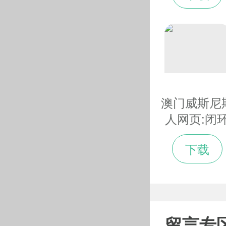
澳门威斯尼
人网页:闭
记者之家服
下载
贴心科技感
足
留言专