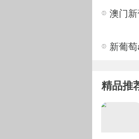
个月后，在2021
U型场地技澳门新
赛冠军，并获得了
21年12月初，她
界杯冠军收入囊中
新葡萄a
赛场上翻转腾挪、
己“只有0.1%的
怕尝试，为了“把每
“我热爱滑雪，能
多年轻人参与到滑雪
精品推
8日是该项目决赛
（作者 李洋）
澳门新葡萄app下