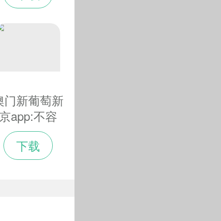
顾客开心让我
感到工作有价
值
澳门新葡萄新
京app:不容
易！一张图看
下载
清北京冬奥
情！