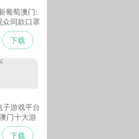
新葡萄澳门:
观众同款口罩
上热搜 春晚
下载
同款“火出圈
儿”
电子游戏平台
澳门十大游
戏:外卖小姐
下载
姐的留守年：