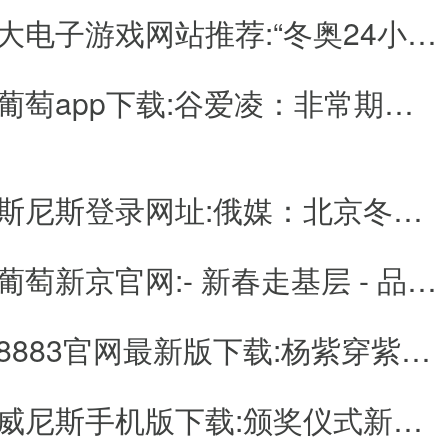
澳门十大电子游戏网站推荐:“冬奥24小时”之历史回眸·星星之火
澳门新葡萄app下载:谷爱凌：非常期待自己的冬奥会表现-_光明网
澳门威斯尼斯登录网址:俄媒：北京冬奥准备工作“无懈可击”
澳门新葡萄新京官网:- 新春走基层 - 品味历史迎冬奥 中外记者走进中国铁道博物馆感受“中国速度”[组图] _ 图片中国-
新葡萄8883官网最新版下载:杨紫穿紫色虎衣送祝福 扎麻花辫拿"虎福"俏皮可爱心意足
谷爱凌 资料图 新华社发
在冬青奥会大放异彩以来，谷爱凌不断解锁新动作，滑向更高的舞台。202
澳门威威尼斯手机版下载:颁奖仪式新增“温情”环节：获奖运动员可现场与家人分享“高光时刻”
，就收获自由式滑雪U型场地技巧和坡面障碍技巧两个项目的金牌，并在