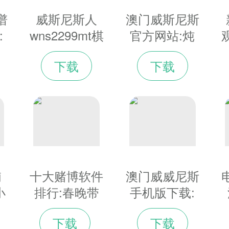
谱
威斯尼斯人
澳门威斯尼斯
:
wns2299mt棋
官方网站:炖
航
牌:快看！她
肉、熬汤、煮
下载
下载
北
把冬奥会体育
面的泡沫那到
祝
图标演活了！
底是去是留，
能不能吃？
浦
十大赌博软件
澳门威威尼斯
小
排行:春晚带
手机版下载:
回
货能力太强了
正月初一至初
下载
下载
路
张小斐同款大
三电影票房达