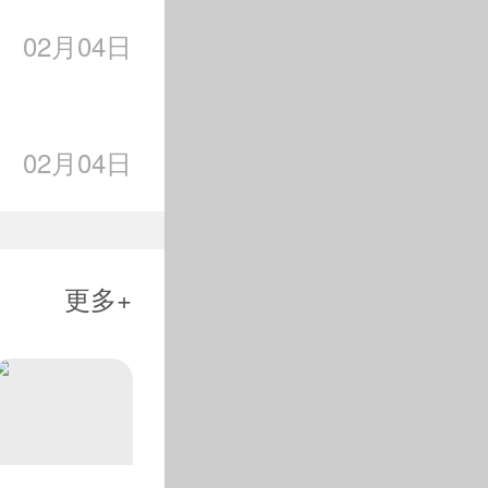
金一铜的战绩。
02月04日
型场地项目所有分站
的一个项目，但20
，将个人首个大跳台世
02月04日
”。但在她看来，自
的极限运动，但她不惧
载己的经历，吸引更
跳台迎来冬奥会首秀，
更多+
U型场地技巧比赛。