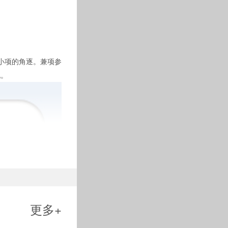
/3
1
小项的角逐。兼项参
说。
更多+