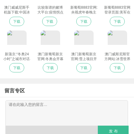
收到货品时开心的表情也让我感到自己的工作非常有价值电子游戏
澳门威威尼斯手
比较靠谱的赌博
新葡萄8883官网:
新葡萄8883官网
平台澳门十大游戏。”何改红笑着说，自己配送的区域多是写字楼，
机版下载:中国冰
大平台:疫情拐点
央视虎年春晚主
登录页面:美军在
壶混双惜败于瑞
已出现！杭州通
持新人马凡舒生
叙西北部军事行
而在一些公司里面，也有一些留守的员工。虽然过年期间每天的单
下载
下载
下载
下载
典组合 无缘三连
报：已从社区清
活照 甜美大方清
动致13人死亡
量不会太多，基本上在20单左右，但好在配送费有所上涨，总体来
胜_0
零转向隔离点清
纯校花本人
零
说还是不错的。
记者问何改红在送外卖的过程中有没有遇到特殊的人和事，她
说：“闹心的事虽然也常有，比如有的顾客订餐地址不符，实际地址
新蒲京:“冬奥24
澳门新葡萄新京
澳门新葡萄新京
澳门威斯尼斯官
远远超出配送区，但大电子游戏平台澳门十大游戏部分顾客都很
小时”之城市对话·
官网:冬奥会开幕
官网:雪上项目开
方网站:冰雪世界
奥运早安
式有多酷？一组
赛 中国选手李
的速度与激情 安
好，接餐时会客气地说谢谢，偶尔晚到一会儿也不生气，反而提醒
下载
下载
下载
下载
数字带你先睹为
楠、赵洋亮相云
全如何保证-_光
快_0
顶滑雪公园-_光
明网
我注意安全。除夕晚上送的一餐，顾客还送了我两个苹果，祝我新
明网
年快乐。”忙碌之后，看到亲友们的拜年微信，“虎年大吉”“虎虎生
留言专区
威”，这些话语都让何改红心底生出丝丝暖意。
“点餐的电子游戏平台澳门十大游戏都是没法回家过年的人，我
们坚守岗位也是为他们提供方便。”打开手机，何改红骄傲地向记者
展示自己2021年的“成绩单”：送货总里程2083公里，累计完成1455
9单，顾客满意率为99.65%，顾客好评印象标签电子游戏平台澳门
十大游戏多为“礼貌热情”“快速准时”“货品完好”。看似平平无奇的数
发 布