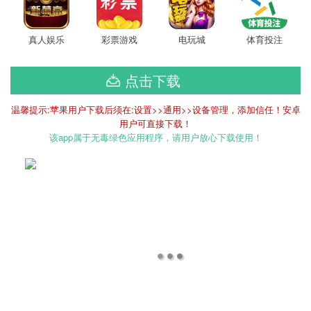
真人娱乐
彩票游戏
电玩城
体育投注
点击下载
温馨提示:苹果用户下载后须在:设置>>通用>>设备管理，添加信任！安卓
用户可直接下载！
该app属于无毒绿色应用程序，请用户放心下载使用！