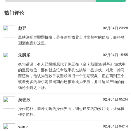
据，在何改红眼里就是自己奋斗着的最好证明。
热门评论
正月十五，何改红打算把老家的亲人接到兰州一起过。“新的一
年，我希望家人朋友都身体健康，大家的日子都能过得更好一
赵羿
02月04日 23:28
些。”何改红笑得憨憨的，脸上闪着幸福的光。
兰州日报社全媒体记者 张丹 文/图
黑铁酒吧里熙熙攘攘，是各路怪杰异士时常帮衬的处所，而科林
烈酒也喜好这里。
朱爵乐
02月04日 15:55
换句话说：有人已经经庖代了你正在《金卡戴珊:好莱坞》游戏中
的重要地位，那你就连忙拿脱手机也接纳一些步伐。对此，德马
西还称，他认为智妙手表游戏照旧一个初期现象，正在两到三个
或者更多的摩尔定律周期内还很难成为支流，并且这些产物的价
钱还会随之上涨。
吴玟欣
02月04日 05:34
操作简朴，简朴明晰的操作界面，细心详实的功效注明，让你操
作更简朴。
van♂
02月04日 04:14