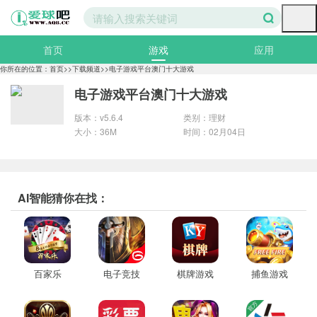
首页
游戏
应用
分类
你所在的位置：
首页
>>
下载频道
>>
电子游戏平台澳门十大游戏
电子游戏平台澳门十大游戏
电脑壁纸
图片大全
手机壁纸
版本：v5.6.4
类别：理财
大小：36M
时间：02月04日
美女图片
专题
精选
AI智能猜你在找：
百家乐
电子竞技
棋牌游戏
捕鱼游戏