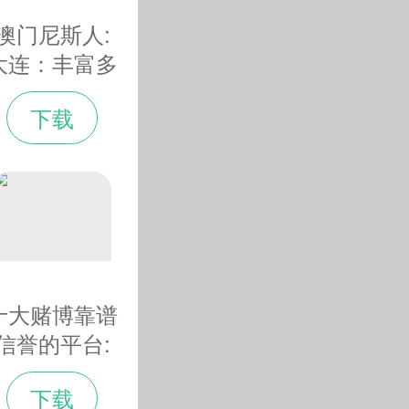
澳门尼斯人:
大连：丰富多
彩的活动迎冬
下载
奥
十大赌博靠谱
信誉的平台:
年廿九至大年
下载
初二澳门39.7