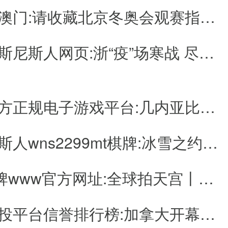
新葡萄澳门:请收藏北京冬奥会观赛指南！这些比赛千万别错过
澳门威斯尼斯人网页:浙“疫”场寒战 尽显人心温暖
澳门官方正规电子游戏平台:几内亚比绍政府：未遂政变共致11人死亡 国家已恢复平静
威斯尼斯人wns2299mt棋牌:冰雪之约丨冰雪见证_新闻中心
818棋牌www官方网址:全球拍天宫丨震撼！自豪！天宫和国门硬核同框
十大网投平台信誉排行榜:加拿大开幕式旗手落定 短道高手与冰球女将共同担任-_光明网