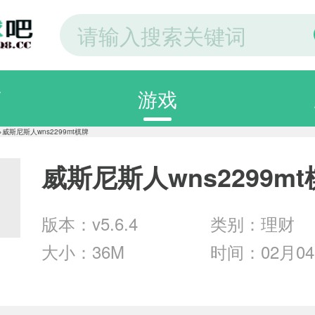
页
游戏
分类
>
威斯尼斯人wns2299mt棋牌
威斯尼斯人wns2299m
纸
图片大全
手机
版本：v5.6.4
类别：理财
大小：36M
时间：02月0
片
专题
精