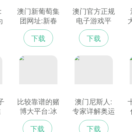
:
澳门新葡萄集
澳门官方正规
为
团网址:新春
电子游戏平
美
走基层丨春节
台:天津今日
下载
下载
-
登上甘巴拉，
新增4例新冠
感受“英雄雷
阳性感染者
达站”的过人
均为河北区隔
之处
离点筛查发现
子
比较靠谱的赌
澳门尼斯人:
推
博大平台:冰
专家详解奥运
小
壶混双循环赛
场馆设计理念
下载
下载
回
中国队惜败瑞
如何体现办奥