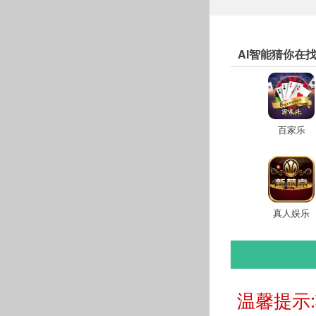
AI智能猜你在
百家乐
真人娱乐
温馨提示