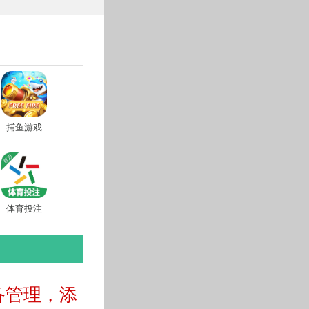
捕鱼游戏
体育投注
备管理，添