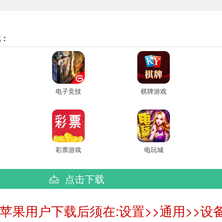
找：
电子竞技
棋牌游戏
彩票游戏
电玩城
点击下载
:苹果用户下载后须在:设置>>通用>>设