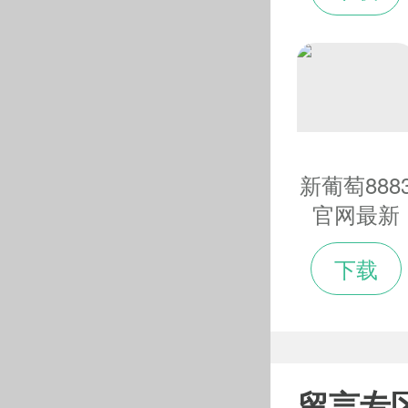
眸·星星之
新葡萄888
官网最新
版:“雪飞燕”
下载
行高山滑雪
子滑降第一
官方训练
留言专