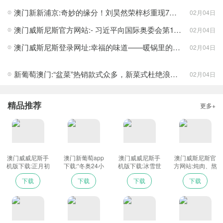
澳门新新浦京:奇妙的缘分！刘昊然荣梓杉重现7年前合照_0
02月04日
澳门威斯尼斯官方网站:- 习近平向国际奥委会第139次全会开幕式发表视频致辞 _ 图片中国-
02月04日
澳门威斯尼斯登录网址:幸福的味道——暖锅里的幸福年
02月04日
查尔斯哈梅林和玛丽-菲利普普林查尔斯哈梅林和玛丽-菲利普普
新葡萄澳门:“盆菜”热销款式众多，新菜式杜绝浪费渐成主流
02月04日
林
“被任命为旗手，我觉得需要掐一下自己。”普林说，“说实话，
到现在我仍在努力弄清（旗手）这几个字意味着什么。我为自己感
精品推荐
更多+
到骄傲，难以置信。”
十大网投平台信誉排行榜 哈梅林表示：十大网投平台信誉排行
榜“太意外了，我从来没有想过会成为旗手，连做梦都没有想过。无
论如何，这是一份巨大的荣耀。”
澳门威威尼斯手
澳门新葡萄app
澳门威威尼斯手
澳门威斯尼斯官
机版下载:正月初
下载:“冬奥24小
机版下载:冰雪世
方网站:炖肉、熬
作为一名3十大网投平台信誉排行榜7岁老将，这将是哈梅林参
一至初三电影票
时”之历史回眸·期
界的速度与激情
汤、煮面的泡沫
下载
下载
下载
下载
房达34.75亿元_
待之声
安全如何保证
那到底是去是
加的第五届或许也是最后一届冬奥会。此前的四次
奥运之行，他没
新闻中心
留，能不能吃？
有一次空手而归，总共赢得了五枚冬奥奖牌。在北京，哈梅林将有
望成为加拿大历史上获得奥运奖牌最多的选手。