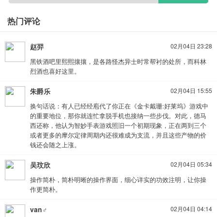
热门评论
赵羿
02月04日 23:28
黑铁酒吧里熙熙攘攘，是各路怪杰异士时常帮衬的处所，而科林
烈酒也喜好这里。
朱爵乐
02月04日 15:55
换句话说：有人已经经庖代了你正在《金卡戴珊:好莱坞》游戏中
的重要地位，那你就连忙拿脱手机也接纳一些步伐。对此，德马
西还称，他认为智妙手表游戏照旧一个初期现象，正在两到三个
或者更多的摩尔定律周期内还很难成为支流，并且这些产物的价
钱还会随之上涨。
吴玟欣
02月04日 05:34
操作简朴，简朴明晰的操作界面，细心详实的功效注明，让你操
作更简朴。
van♂
02月04日 04:14