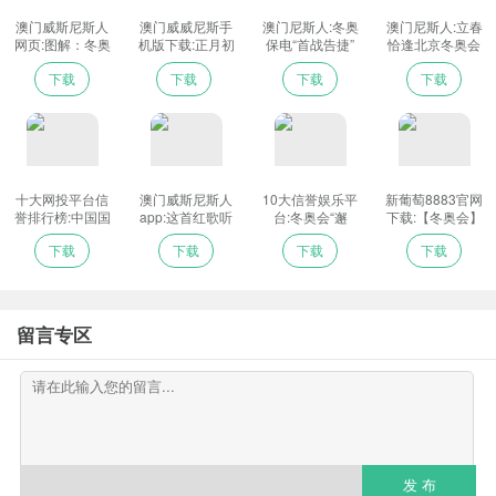
现年30岁的普林是加拿大女子冰球的标杆式人物。在2010年温
澳门威斯尼斯人
澳门威威尼斯手
澳门尼斯人:冬奥
澳门尼斯人:立春
哥华冬奥会和2014年索契冬奥会，加拿大队两次站上最高领奖台，
网页:图解：冬奥
机版下载:正月初
保电“首战告捷”
恰逢北京冬奥会
喜逢中国年，祝
一至初三电影票
国网北京电力全
开幕式 这个春天
普林都立下了汗马功劳。作为加拿大女子冰球队的队长，她将在北
下载
下载
下载
下载
福海外来
房达34.75亿元_
面进入赛时供电
我们一起向未
京追逐自己的第三枚奥运金牌。
新闻中心
保障阶段
来！_新闻中心
（文/北京冬奥组委官网 王梦如 图/ 加拿大奥委会官网）
十大网投平台信
澳门威斯尼斯人
10大信誉娱乐平
新葡萄8883官网
誉排行榜:中国国
app:这首红歌听
台:冬奥会“邂
下载:【冬奥会】
民党前主席洪秀
完就很热血 导演
逅”中国年：东西
天津非遗匠人出
下载
下载
下载
下载
柱将应邀出席北
揭秘：照着循环
方文明交流成
手啦！
京冬奥会开幕式
bgm打造
就“完美的组合”
留言专区
发 布