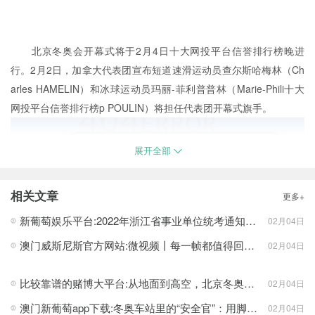
1
/3
北京冬奥会开幕式将于2月4日十大网投平台信誉排行榜晚进
行。2月2日，加拿大代表团宣布短道速滑运动员查尔斯哈梅林（Ch
arles HAMELIN）和冰球运动员玛丽-菲利普普林（Marie-Phili十大
网投平台信誉排行榜p POULIN）将担任代表团开幕式旗手。
展开全部
相关文章
更多+
新葡萄娱乐平台:2022年浙江省事业单位统考通知公布，这些事项要注意！
02月04日
澳门威斯尼斯官方网站:微视频丨每一帧都值得回味！北京冬奥会临近，一起回顾这些经典时刻_0
02月04日
比较靠谱的赌博大平台:从地面到高空，北京冬奥会织就严密气象探测网
02月04日
澳门新葡萄app下载:冬奥车站里的“安全官”：用脚步丈量辖区
02月04日