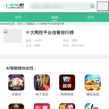
首页
游戏
应用
分类
你所在的位置：
首页
>>
下载频道
>>
十大网投平台信誉排行榜
十大网投平台信誉排行榜
电脑壁纸
图片大全
手机壁纸
版本：v5.6.4
类别：理财
大小：36M
时间：02月04日
美女图片
专题
精选
AI智能猜你在找：
百家乐
电子竞技
棋牌游戏
捕鱼游戏