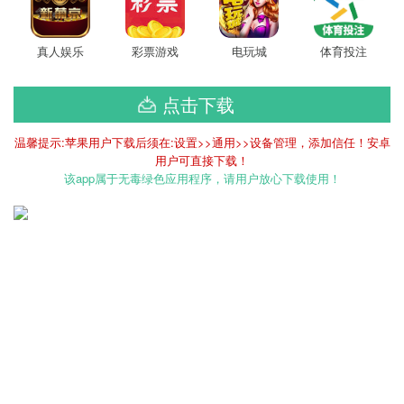
真人娱乐
彩票游戏
电玩城
体育投注
点击下载
温馨提示:苹果用户下载后须在:设置>>通用>>设备管理，添加信任！安卓
用户可直接下载！
该app属于无毒绿色应用程序，请用户放心下载使用！