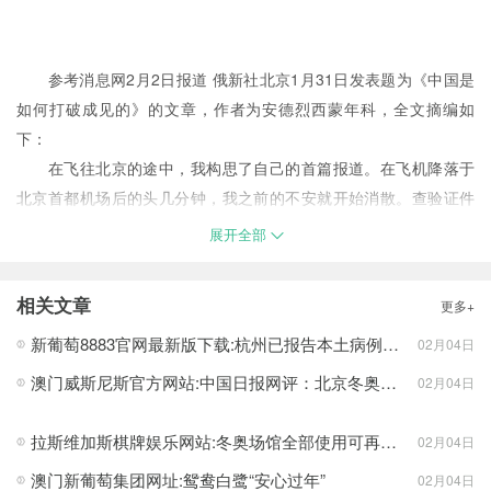
2
/3
参考消息网2月2日报道 俄新社北京1月31日发表题为《中国是
如何打破成见的》的文章，作者为安德烈西蒙年科，全文摘编如
下：
在飞往北京的途中，我构思了自己的首篇报道。在飞机降落于
北京首都机场后的头几分钟，我之前的不安就开始消散。查验证件
需要好几个小时？根本没有！护照往自动处理系统上一放，无需排
展开全部
队，只需扫二维码、做核酸检测、取行李，便可上车离开。
为我提供核酸检测服务的工作人员很有耐心，当我感觉有轻微
相关文章
更多+
不适时柔声安慰我。
新葡萄8883官网最新版下载:杭州已报告本土病例113例 本轮疫情已出现拐点
我曾担心会被憋坏。的确，我们是不能走出奥运“泡泡”的。不
02月04日
过，酒店的娱乐项目已足够丰富，包括健身房澳门威斯尼斯登录网
澳门威斯尼斯官方网站:中国日报网评：北京冬奥会，书写奥林匹克历史新篇章
02月04日
址、乒乓球桌、卡拉OK等。
拉斯维加斯棋牌娱乐网站:冬奥场馆全部使用可再生能源会增加用能成本吗？
02月04日
澳门威斯尼斯登录网址
澳门新葡萄集团网址:鸳鸯白鹭“安心过年”
02月04日