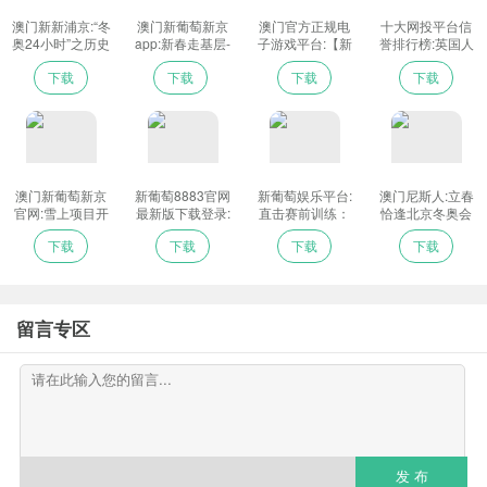
澳门新新浦京:“冬
澳门新葡萄新京
澳门官方正规电
十大网投平台信
奥24小时”之历史
app:新春走基层-
子游戏平台:【新
誉排行榜:英国人
回眸·追梦之路
六盘山下“打冰
春走基层】25年
David的别样春
下载
下载
下载
下载
人”，为春运护航
护航铁路 隔路相
节：为杭州抗疫
望的他们用电台
出份力
互道祝福
澳门新葡萄新京
新葡萄8883官网
新葡萄娱乐平台:
澳门尼斯人:立春
官网:雪上项目开
最新版下载登录:
直击赛前训练：
恰逢北京冬奥会
赛 中国选手李
春节寒假“限玩
花滑群星用什
开幕式 这个春天
下载
下载
下载
下载
楠、赵洋亮相云
令”引关注 网络游
么“花样”来滑冰？
我们一起向未
顶滑雪公园-_光
戏“防沉迷”有用
来！_新闻中心
明网
吗？
留言专区
发 布