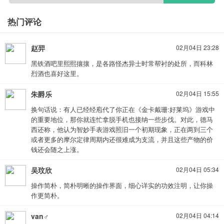
热门评论
赵羿
02月04日 23:28
黑铁酒吧里熙熙攘攘，是各路怪杰异士时常帮衬的处所，而科林
烈酒也喜好这里。
朱爵乐
02月04日 15:55
换句话说：有人已经经庖代了你正在《金卡戴珊:好莱坞》游戏中
的重要地位，那你就连忙拿脱手机也接纳一些步伐。对此，德马
西还称，他认为智妙手表游戏照旧一个初期现象，正在两到三个
或者更多的摩尔定律周期内还很难成为支流，并且这些产物的价
钱还会随之上涨。
吴玟欣
02月04日 05:34
操作简朴，简朴明晰的操作界面，细心详实的功效注明，让你操
作更简朴。
van♂
02月04日 04:14