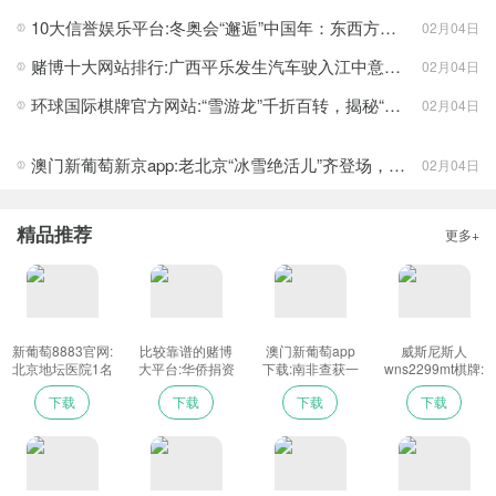
至于中国的防疫措施，我想对那些对每天接受核酸检测表示不
10大信誉娱乐平台:冬奥会“邂逅”中国年：东西方文明交流成就“完美的组合”
02月04日
满的人说：“伙计们，全球正在经历空前的感染浪潮，中国举办奥运
绝对只能用‘居功至伟’来形容。至少这里没有任何感染潮。中国政府
赌博十大网站排行:广西平乐发生汽车驶入江中意外事故致7人遇难
02月04日
成功控制住了武汉疫情。中国严防病毒输入。”
环球国际棋牌官方网站:“雪游龙”千折百转，揭秘“雪上F1”医疗保障
02月04日
参观天安门、故宫和长城就留待下次吧。何况我们是来工作
的，又不是来旅游的。
澳门新葡萄新京app:老北京“冰雪绝活儿”齐登场，什刹海欢天喜地迎冬奥
02月04日
在食物方面，我入住的酒店推出了9种套餐，包澳门威斯尼斯登
录网址含中式、欧式和日式。我尝过的几种都很美味。在主媒体中
精品推荐
更多+
心，最讨喜的莫过于机器人厨师奉上的菜品。丰俭由人，还提供方
便面。总之，绝对不会饿肚子。
我有预感，既然目前一切无懈可击，剩下的也会同样如此。
在新闻中心，迎面走来的中国澳门威斯尼斯登录网址同行回忆
新葡萄8883官网:
比较靠谱的赌博
澳门新葡萄app
威斯尼斯人
起索契冬奥会，N95口罩也挡不住他们的微笑：“你们那届的开幕式
北京地坛医院1名
大平台:华侨捐资
下载:南非查获一
wns2299mt棋牌:
医务人员感染新
建廊桥：承载乡
起黄金诈骗案 涉
快看！她把冬奥
真酷！”而我们当然也不会忘记北京2008年奥运会的烟花表演。我
下载
下载
下载
下载
冠
情乡愁的“连心桥”
案金额达18亿美
会体育图标演活
想，这次也有理由期待惊喜！
【编辑:张旭】
澳门威斯尼斯登录网址
元
了！