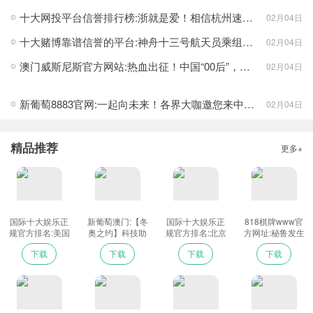
十大网投平台信誉排行榜:浙就是爱！相信杭州速度 相信“浙”里有爱 探寻创作背后的故事
02月04日
十大赌博靠谱信誉的平台:神舟十三号航天员乘组为北京冬奥会送祝福
02月04日
澳门威斯尼斯官方网站:热血出征！中国“00后”，主场见！-_光明网
02月04日
新葡萄8883官网:一起向未来！各界大咖邀您来中新网，共度冬奥24小时
02月04日
精品推荐
更多+
国际十大娱乐正
新葡萄澳门:【冬
国际十大娱乐正
818棋牌www官
规官方排名:美国
奥之约】科技助
规官方排名:北京
方网址:秘鲁发生
北加州一辆灰狗
力冬奥开幕式简
冬奥会·花样滑
6.5级地震 震源深
下载
下载
下载
下载
巴士发生枪击事
约又精彩-_光明
冰-“葱桶”组合：
度100千米
件 致一死四伤
网
人越多越兴奋