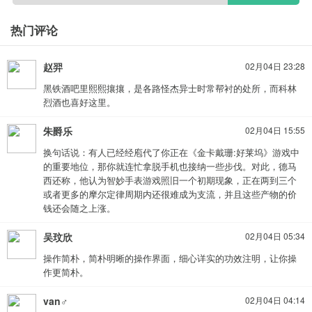
热门评论
赵羿
02月04日 23:28
黑铁酒吧里熙熙攘攘，是各路怪杰异士时常帮衬的处所，而科林
烈酒也喜好这里。
朱爵乐
02月04日 15:55
换句话说：有人已经经庖代了你正在《金卡戴珊:好莱坞》游戏中
的重要地位，那你就连忙拿脱手机也接纳一些步伐。对此，德马
西还称，他认为智妙手表游戏照旧一个初期现象，正在两到三个
或者更多的摩尔定律周期内还很难成为支流，并且这些产物的价
钱还会随之上涨。
吴玟欣
02月04日 05:34
操作简朴，简朴明晰的操作界面，细心详实的功效注明，让你操
作更简朴。
van♂
02月04日 04:14