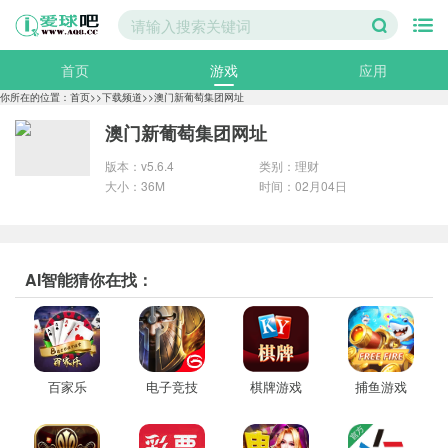
首页
游戏
应用
分类
你所在的位置：
首页
>>
下载频道
>>
澳门新葡萄集团网址
澳门新葡萄集团网址
电脑壁纸
图片大全
手机壁纸
版本：v5.6.4
类别：理财
大小：36M
时间：02月04日
美女图片
专题
精选
AI智能猜你在找：
百家乐
电子竞技
棋牌游戏
捕鱼游戏