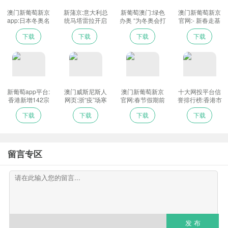
澳门新葡萄新京
新蒲京:意大利总
新葡萄澳门:绿色
澳门新葡萄新京
app:日本冬奥名
统马塔雷拉开启
办奥 “为冬奥会打
官网:- 新春走基
宿阿部雅司：双
第二个7年任期
下美丽中国底色”-
层 - 品味历史迎
下载
下载
下载
下载
奥之城北京，很
_光明网
冬奥 中外记者走
了不起！
进中国铁道博物
馆感受“中国速
度”[组图] _ 图片
中国-
新葡萄app平台:
澳门威斯尼斯人
澳门新葡萄新京
十大网投平台信
香港新增142宗
网页:浙“疫”场寒
官网:春节假期前
誉排行榜:香港市
病例 团年饭群组
战 尽显人心温暖
三天全国出游
民在抗疫中迎接
下载
下载
下载
下载
开始出现
1.37亿人次
虎年新春_新闻中
心
留言专区
发 布