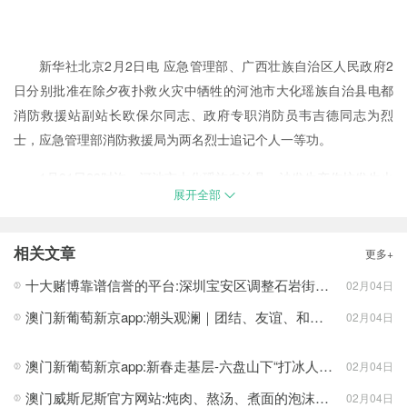
2
/3
新华社北京2月2日电 应急管理部、广西壮族自治区人民政府2
日分别批准在除夕夜扑救火灾中牺牲的河池市大化瑶族自治县电都
消防救援站副站长欧保尔同志、政府专职消防员韦吉德同志为烈
士，应急管理部消防救援局为两名烈士追记个人一等功。
1月31日23时许，河池市大化瑶族自治县一沙发生产作坊发生火
展开全部
灾，7名群众被困澳门新葡萄集团网址，电都消防救援站消防救援人
员到场救援。在搜救过程中，现场发生轰燃，欧保尔、韦吉德身受
重伤，后经抢救无效，壮烈牺牲。被救的7名群众均无生命危险。
相关文章
更多+
十大赌博靠谱信誉的平台:深圳宝安区调整石岩街道封控区、管控区和防范区范围
02月04日
来源:新华网 作者：记者 刘夏村 杨驰 编辑：李嘉扬
澳门新葡萄新京app:潮头观澜｜团结、友谊、和平的奥林匹克精神在中国深入人心-_光明网
02月04日
澳门新葡萄新京app:新春走基层-六盘山下“打冰人”，为春运护航
02月04日
澳门威斯尼斯官方网站:炖肉、熬汤、煮面的泡沫那到底是去是留，能不能吃？
02月04日