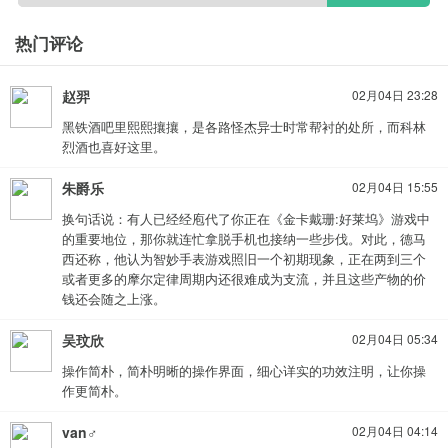
热门评论
赵羿
02月04日 23:28
黑铁酒吧里熙熙攘攘，是各路怪杰异士时常帮衬的处所，而科林
烈酒也喜好这里。
朱爵乐
02月04日 15:55
换句话说：有人已经经庖代了你正在《金卡戴珊:好莱坞》游戏中
的重要地位，那你就连忙拿脱手机也接纳一些步伐。对此，德马
西还称，他认为智妙手表游戏照旧一个初期现象，正在两到三个
或者更多的摩尔定律周期内还很难成为支流，并且这些产物的价
钱还会随之上涨。
吴玟欣
02月04日 05:34
北京2022年冬奥会火炬威斯尼斯人wns2299mt棋牌接力启动仪
式在京隆重举行。图为2月2日在启动仪式上拍摄的火种台。新华社
操作简朴，简朴明晰的操作界面，细心详实的功效注明，让你操
作更简朴。
记者陈钟昊摄
敢想敢拼的冰雪梦
van♂
02月04日 04:14