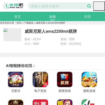
首页
游戏
应用
分类
你所在的位置：
首页
>>
下载频道
>>
威斯尼斯人wns2299mt棋牌
威斯尼斯人wns2299mt棋牌
电脑壁纸
图片大全
手机壁纸
版本：v5.6.4
类别：理财
大小：36M
时间：02月04日
美女图片
专题
精选
AI智能猜你在找：
百家乐
电子竞技
棋牌游戏
捕鱼游戏