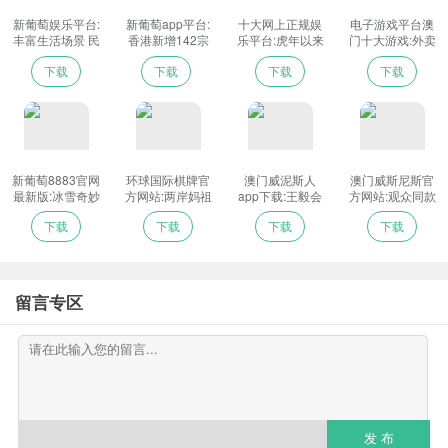
大运河森林公园，聚焦奥林匹克精神的传承，充分体现“双奥之城”特
新葡萄娱乐平台:
新葡萄app平台:
十大网上正规娱
电子游戏平台澳
色，展示了北京冰雪运动和全民健身发展成果以及绿色北京、人文
丰富生活场景 民
香港新增142宗
乐平台:虎年以来
门十大游戏:外卖
北京、科技北京发展战略建设成果。张家口地区火炬接力紧密围
宿升级“plus版”
病例 团年饭群组
最大规模雨雪即
小姐姐的留守
下载
下载
下载
下载
开始出现
将上线 波及20余
年：顾客开心让
绕“迎接冰雪之约奔向美好未来”主题，设张家口阳原泥河湾遗址公
省区市局地大暴
我感到工作有价
雪-_光明网
值
园、张北德胜村、工业文化主题公园、崇礼富龙滑雪场、大境门遗
址5个点位。
“我要通过火炬传递活动向全世界展现我们航天工作者的风
新葡萄8883官网
环球国际棋牌官
澳门威泥斯人
澳门威斯尼斯官
采。”冬奥火炬手、中国科学院院士叶培建说，“北京成为全球首个举
最新版:冰雪奇妙
方网站:两岸妈祖
app下载:王毅会
方网站:观众同款
游-_光明网
宫庙携手线上祈
见俄罗斯外长 双
口罩、明星同款
办夏季威斯尼斯人wns2299mt棋牌、冬季奥运会的‘双奥之城’，说明
下载
下载
下载
下载
年
方就共同关心的
大衣上热搜 春晚
国际和地区问题
同款“火出圈儿”_
我们不断强大的祖国得到了国际的认可。”
深入对表、协调
新闻中心
立场
留言专区
发 布