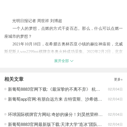
1
/3
光明日报记者 周世祥 刘博超
一个人的梦想，点燃的方式千姿百态。那么，什么可以点燃一
座城市的梦想？
2021年10月18日，在希腊古奥林匹亚小镇的赫拉神庙前，北威
斯尼斯人wns2299mt棋牌京冬奥火种成功采集。2022年2月2日，北京
冬奥会火炬接力在北京奥林匹克森林公园拉开序幕。在1200余位火
展开全部
炬手的接力下，北京冬奥会火炬传递在北京、延庆、张家口三个赛
区进行——这些无惧严寒、向着光明与希望奔跑的火炬手肩上，承
相关文章
更多+
载着怎样的梦想？
新葡萄8883官网下载:《最深挚的不离不弃》 杭州15岁女生自创歌曲致敬战疫人
02月04日
新葡萄app官网:有朋自远方来 古特雷斯、沙希德、谭德塞、邓鸿森同机抵达北京
02月04日
环球国际棋牌官方网站:奇妙的缘分！刘昊然荣梓杉重现7年前合照
02月04日
新葡萄8883官网最新版下载:天津大学“造冰”团队助力绿色冬奥
02月04日