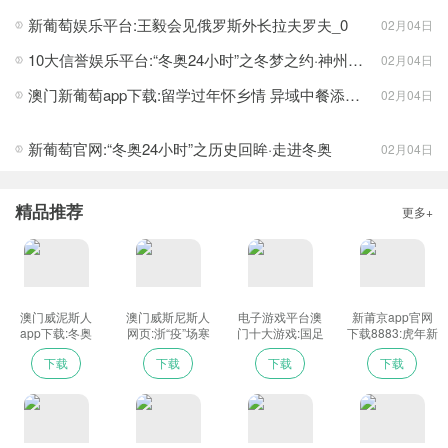
演。”
新葡萄娱乐平台:王毅会见俄罗斯外长拉夫罗夫_0
02月04日
阿部雅司直言，冬奥选手们对带动孩子们参与冰雪运动，变得
非常重要。“希望参加北京冬奥的日本选手们可以取得好成绩，带动
10大信誉娱乐平台:“冬奥24小时”之冬梦之约·神州欢动
02月04日
日本年轻一代，重拾对冰雪运818棋牌www官方网址动的热爱。(完)
澳门新葡萄app下载:留学过年怀乡情 异域中餐添新味
02月04日
【编辑:卢岩】
新葡萄官网:“冬奥24小时”之历史回眸·走进冬奥
02月04日
精品推荐
更多+
澳门威泥斯人
澳门威斯尼斯人
电子游戏平台澳
新莆京app官网
app下载:冬奥
网页:浙“疫”场寒
门十大游戏:国足
下载8883:虎年新
最“年轻”项目 五
战 尽显人心温暖
惨败越南 网友刷
春：“街艺福见·闽
下载
下载
下载
下载
百年前有实物 手
屏：李铁对不起
韵流芳”闽剧展演
工定制 双脚鞋子
_0
“有福之州”送祝福
不一样 它是→