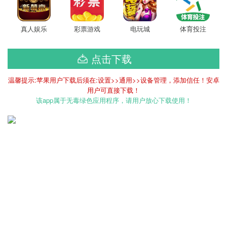
真人娱乐
彩票游戏
电玩城
体育投注
点击下载
温馨提示:苹果用户下载后须在:设置>>通用>>设备管理，添加信任！安卓
用户可直接下载！
该app属于无毒绿色应用程序，请用户放心下载使用！