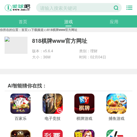
首页
游戏
应用
分类
你所在的位置：
首页
>>
下载频道
>>
818棋牌www官方网址
818棋牌www官方网址
电脑壁纸
图片大全
手机壁纸
版本：v5.6.4
类别：理财
大小：36M
时间：02月04日
美女图片
专题
精选
AI智能猜你在找：
百家乐
电子竞技
棋牌游戏
捕鱼游戏